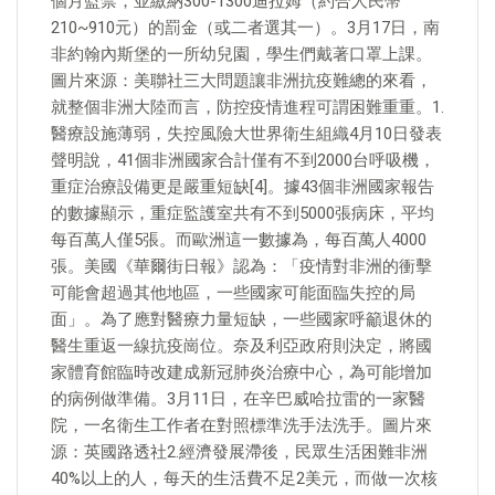
個月監禁，並繳納300-1300迪拉姆（約合人民幣
210~910元）的罰金（或二者選其一）。3月17日，南
非約翰內斯堡的一所幼兒園，學生們戴著口罩上課。
圖片來源：美聯社三大問題讓非洲抗疫難總的來看，
就整個非洲大陸而言，防控疫情進程可謂困難重重。1.
醫療設施薄弱，失控風險大世界衛生組織4月10日發表
聲明說，41個非洲國家合計僅有不到2000台呼吸機，
重症治療設備更是嚴重短缺[4]。據43個非洲國家報告
的數據顯示，重症監護室共有不到5000張病床，平均
每百萬人僅5張。而歐洲這一數據為，每百萬人4000
張。美國《華爾街日報》認為：「疫情對非洲的衝擊
可能會超過其他地區，一些國家可能面臨失控的局
面」。為了應對醫療力量短缺，一些國家呼籲退休的
醫生重返一線抗疫崗位。奈及利亞政府則決定，將國
家體育館臨時改建成新冠肺炎治療中心，為可能增加
的病例做準備。3月11日，在辛巴威哈拉雷的一家醫
院，一名衛生工作者在對照標準洗手法洗手。圖片來
源：英國路透社2.經濟發展滯後，民眾生活困難非洲
40%以上的人，每天的生活費不足2美元，而做一次核