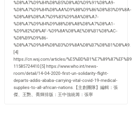
%D8%A7%D9%84%D8%B5%D8%AD%D9%91%D8%A9-
%D8%A7%D9%84%D8%AA%D9%88%D9%86%D8%B3%D9%8A-
%D8%A8%D8%A7%D9%83%D9%8A%D8%A7-
%D8%A7%D9%84%D9%88%D8%A8%D8%A7%D8%A1-
%D9%82%D8%AF-%D9%8A%D8%AE%D8%B1%D8%AC-
%D8%B9%D9%86-
%D8%A7%D9%84%D8%B3%D9%8A%D8%B7%D8%B1%D8%A9.
[4]
https://cn.wsj.com/articles/%E5%BD%B1%E7%89%
11585724410.[5] https://www.who.int/news-
room/detail/14-04-2020-first-un-solidarity-flight-
departs-addis-ababa-carrying-vital-covid-19-medical-
supplies-to-all-african-nations.【主創團隊】編輯：張
傑、王艷、喬輝排版：王中強統籌：張寧