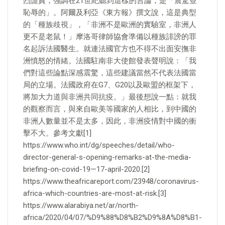
烈譴責，強調在21世紀聽到這樣的言論，是「震驚並
恥辱的」。阿爾及利亞《東方報》撰文說，這是典型
的「種族歧視」，「非洲不是歐洲的實驗室，非洲人
更不是老鼠！」摩洛哥律師協會準備以種族誹謗的罪
名起訴法國醫生。就連法國官方也不得不出面安撫非
洲憤怒的情緒。法國駐南非大使館發表聲明說：「我
們對這些論點深感震驚，這些建議當然不代表法國當
局的立場。法國政府在G7、G20以及歐盟的框架下，
將加大力道與非洲共同抗疫。」最後想說一點：就我
的觀察而言，與來自歐美等國家的人相比，到中國的
非洲人數量並不是太多，因此，非洲疫情對中國的衝
擊不大。參考文獻[1]
https://www.who.int/dg/speeches/detail/who-
director-general-s-opening-remarks-at-the-media-
briefing-on-covid-19—17-april-2020.[2]
https://www.theafricareport.com/23948/coronavirus-
africa-which-countries-are-most-at-risk.[3]
https://www.alarabiya.net/ar/north-
africa/2020/04/07/%D9%88%D8%B2%D9%8A%D8%B1-