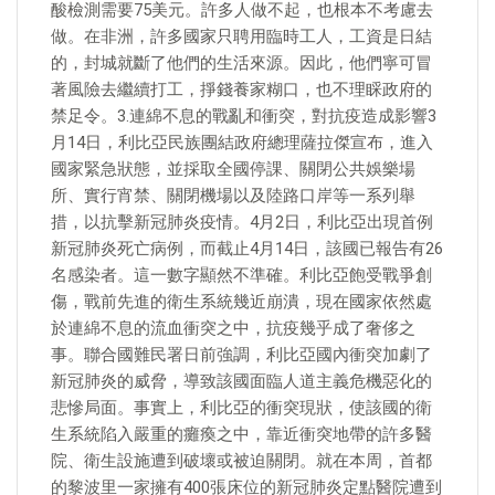
酸檢測需要75美元。許多人做不起，也根本不考慮去
做。在非洲，許多國家只聘用臨時工人，工資是日結
的，封城就斷了他們的生活來源。因此，他們寧可冒
著風險去繼續打工，掙錢養家糊口，也不理睬政府的
禁足令。3.連綿不息的戰亂和衝突，對抗疫造成影響3
月14日，利比亞民族團結政府總理薩拉傑宣布，進入
國家緊急狀態，並採取全國停課、關閉公共娛樂場
所、實行宵禁、關閉機場以及陸路口岸等一系列舉
措，以抗擊新冠肺炎疫情。4月2日，利比亞出現首例
新冠肺炎死亡病例，而截止4月14日，該國已報告有26
名感染者。這一數字顯然不準確。利比亞飽受戰爭創
傷，戰前先進的衛生系統幾近崩潰，現在國家依然處
於連綿不息的流血衝突之中，抗疫幾乎成了奢侈之
事。聯合國難民署日前強調，利比亞國內衝突加劇了
新冠肺炎的威脅，導致該國面臨人道主義危機惡化的
悲慘局面。事實上，利比亞的衝突現狀，使該國的衛
生系統陷入嚴重的癱瘓之中，靠近衝突地帶的許多醫
院、衛生設施遭到破壞或被迫關閉。就在本周，首都
的黎波里一家擁有400張床位的新冠肺炎定點醫院遭到