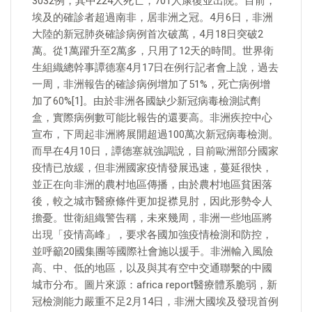
3032例，其中224人死亡，701人康復並出院。目前，
埃及的確診者超過南非，居非洲之冠。4月6日，非洲
大陸的新冠肺炎確診病例首次破萬，4月18日突破2
萬。從1萬躍升至2萬多，只用了12天的時間。世界衛
生組織總幹事譚德塞4月17日在例行記者會上說，過去
一周，非洲報告的確診病例增加了51%，死亡病例增
加了60%[1]。由於非洲各國缺少新冠病毒檢測試劑
盒，實際病例數可能比報告的還要高。非洲疾控中心
宣布，下周起非洲將展開超過100萬次新冠病毒檢測。
而早在4月10日，譚德塞就強調說，目前歐洲部分國家
疫情已放緩，但非洲國家疫情發展迅速，蔓延很快，
並正在向非洲的農村地區傳播，由於農村地區貧困落
後，較之城市醫療條件更加捉襟見肘，因此形勢令人
擔憂。世衛組織警告稱，未來幾周，非洲一些地區將
出現「疫情高峰」，要求各國加強疫情檢測和防控，
並呼籲20國集團等國際社會施以援手。非洲輸入風險
高、中、低的地區，以及與其有空中交通聯繫的中國
城市分布。圖片來源：africa report醫療體系脆弱，新
冠檢測能力嚴重不足2月14日，非洲大國埃及發現首例