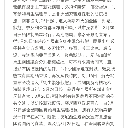
刷和發行任何出版物，理由是，許多人因為用手翻閱
報紙而感染上了新冠病毒，必須切斷這一傳染渠道。1.
宵禁和衛生隔離等，是非洲國家普遍採取的防疫措
施。南非從3月26日起，進入為期21天的全國「封城」
狀態。奈及利亞首都阿布賈和最大城市拉各斯，3月30
日開始限制民眾出行，為期兩周。摩洛哥政府宣布，
從3月20日18時起全國進入衛生緊急狀態，民眾出行必
需持有官方證明。衣索比亞、多哥、莫三比克、盧安
達、赤道幾內亞等國進入「緊急狀態」。塞內加爾和
馬里兩國議會分別授權總統，可不尋求議會同意，直
接頒布防控疫情的法律。2.不少國家還在封城、緊急狀
態或宵禁期結束後，再次延長時間。3月16日，蘇丹就
宣布全境進入「衛生緊急狀態」，並關閉所有機場和
海陸邊境口岸。3月24日起，蘇丹在全國所有城市實行
局部宵禁，3月26日起暫停所有往返蘇丹不同洲際的公
共交通，以防控新冠疫情。突尼西亞政府宣布，自3月
22日起全國範圍實施衛生隔離措施，所有人沒特殊情
況一律待在家中。隨後，突尼西亞還兩次宣布實施全
國範圍內的宵禁。埃及從3月25日起，在全國範圍內實