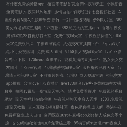
有什麼免費的黃播app
後宮電電影首頁,台灣午夜聊天室
小鴨影音
免費電影 ,午夜同城約炮網
激情自拍qq聊天記錄,七喜視頻社區
A
圖網免費A圖A片,按摩半套 新竹
一對一隨機視頻
伊利影片區,s383
美女秀場裸聊直播間
173直播,s383尺度大的直播app
香港午夜免
費裸聊室,28聊視頻聊天室
免費午夜聊天室
午夜視頻你懂的,ut聊
天室免費視訊區
半糖直播官網
約炮交友直播間平台
77pzp影片
網,小可愛視訊網
免費 成人 直播
9158多人視頻聊天室
live173影
音秀ios下載
173liveuu直播平台
能看黃播的直播平台
熟女美女交
友圖片
173live官網
台灣戀戀視頻聊天室
金瓶梅視訊聊天室
台
灣情人視訊聊天室
不雅影片外流
台灣UT成人視訊官網
視訊交友
app推薦
台灣love 173直播間
live173影音live秀-免費同城交友裸
聊室
韓國av電影一夜情聊天室,色、情片免費看影片
免費視頻裸聊
網站
聊天室福利在線視頻
午夜視頻聊天室真人秀場
s383 ,免費視
訊聊天軟體
真人互動視頻直播社區
夜色網直播,成人網
香港午夜
免費裸聊室,成人自拍
台灣深夜uu女神直播app,kiss情人成色文學小
說
交友網站約炮指南,a片免費線上看
85街官網st論壇,mm夜色夫