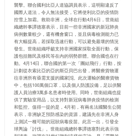
襲擊。聯合國利比亞人道協調員表示，這明顯違反了
國際人道法，令人無法接受，它將使利比亞的疫情防
控雪上加霜。救助非洲，全球在行動4月6日，世衛組
織總幹事譚德塞表示，目前一些非洲國家的新冠肺炎
病例數量較少，還有機會窗口，並且病毒檢測能力已
有大幅提高，若採取迅速行動，可以避免最壞的情況
發生。世衛組織呼籲支持非洲國家採取全面行動，保
護包括難民及移民等在內的弱勢群體。聯合國也在行
動。4月14日，聯合國的第一次「團結飛行」行動，按
計劃從衣索比亞的亞的斯亞貝巴出發，將醫療貨物運
往非洲所有亟需支援的國家[5]。此次運輸的醫療貨物
中，包括100萬個口罩，以及個人防護設備，足以供醫
護人員治療3萬多名患者時使用。同時，世衛組織也提
供了實驗室用品，以支持對新冠病毒肺炎疫情的檢測
和監控。值得一提的是，4月初，有兩名法國醫生公開
表示，非洲缺乏預防感染的資源，建議先在非洲人身
上測試一種可能的冠狀病毒疫苗。此言一出，引發全
球輿論「討伐」。世衛組織總幹事譚德塞對此表示強