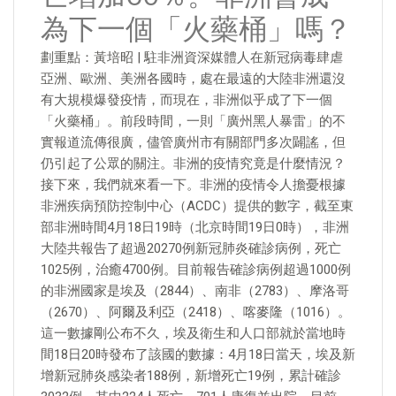
為下一個「火藥桶」嗎？
劃重點：黃培昭 | 駐非洲資深媒體人在新冠病毒肆虐
亞洲、歐洲、美洲各國時，處在最遠的大陸非洲還沒
有大規模爆發疫情，而現在，非洲似乎成了下一個
「火藥桶」。前段時間，一則「廣州黑人暴雷」的不
實報道流傳很廣，儘管廣州市有關部門多次闢謠，但
仍引起了公眾的關注。非洲的疫情究竟是什麼情況？
接下來，我們就來看一下。非洲的疫情令人擔憂根據
非洲疾病預防控制中心（ACDC）提供的數字，截至東
部非洲時間4月18日19時（北京時間19日0時），非洲
大陸共報告了超過20270例新冠肺炎確診病例，死亡
1025例，治癒4700例。目前報告確診病例超過1000例
的非洲國家是埃及（2844）、南非（2783）、摩洛哥
（2670）、阿爾及利亞（2418）、喀麥隆（1016）。
這一數據剛公布不久，埃及衛生和人口部就於當地時
間18日20時發布了該國的數據：4月18日當天，埃及新
增新冠肺炎感染者188例，新增死亡19例，累計確診