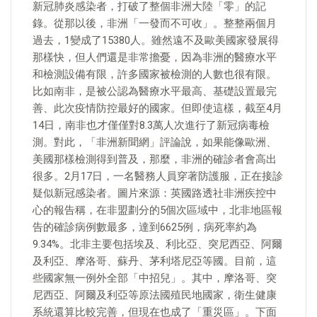
新冠肺炎感染者，打破了整個非洲大陸「零」的記
錄。從那以後，非洲「一發而不可收」。整整兩個月
過去，1變成了15380人。雖然遠不及歐美國家發展得
那樣快，但人們還是非常擔憂，因為非洲的醫療水平
和檢測設備有限，許多國家被檢測的人數也很有限。
比如南非，是被公認為醫療水平最高、基礎設置最完
善、此次疫情防控最好的國家。但即使這樣，截至4月
14日，南非也才僅僅對8.3萬人次進行了新冠病毒檢
測。對此，「非洲新聞網」評論說，如果能像歐洲、
美國那樣檢測得到普及，那麼，非洲的確診者會高出
很多。2月17日，一名醫務人員穿著防護服，正在接診
疑似新冠感染者。圖片來源：英國路透社非洲疾控中
心的報告稱，在非盟劃分的5個次區域中，北非地區報
告的確診病例數最多，達到6625例，病死率約為
9.34%。北非主要包括埃及、利比亞、突尼西亞、阿爾
及利亞、摩洛哥、蘇丹、茅利塔尼亞等國。目前，這
些國家無一例外全部「中招兒」。其中，摩洛哥、突
尼西亞、阿爾及利亞等原法國殖民地國家，衛生健康
系統還算比較完善，但現在也成了「重災區」。下面