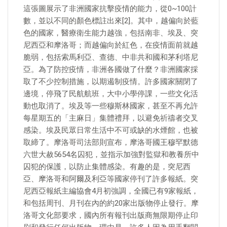
這張圖展示了非洲國家抗擊疫情的能力，從0~100計
數，並以不同的顏色標註出來[2]。其中，越偏向於藍
色的國家，醫療衛生能力越強，包括南非、埃及、突
尼西亞和摩洛哥；而越偏向於紅色，在疫情面前就越
脆弱，包括索馬利亞、查德、中非共和國和茅利塔尼
亞。為了防控疫情，非洲各國做了什麼？非洲國家採
取了不少控制措施，以期遏制疫情。許多國家關閉了
邊境，停飛了民航航班，大中小學停課，一些文化活
動也取消了。埃及等一些穆斯林國家，甚至不再允許
每星期五的「主麻日」集體禮拜，以避免祈禱者交叉
感染。埃及民眾日常生活中不可或缺的水煙館，也被
取締了。摩洛哥司法部則宣布，摩洛哥國王穆罕默德
六世大赦5654名囚犯，並指示加強對監獄和教養所中
囚犯的保護，以防止集體感染。有趣的是，突尼西
亞、摩洛哥和阿爾及利亞等國家停刊了許多報紙。突
尼西亞報紙主編協會4月初強調，全國已有9家報紙，
和包括周刊、月刊在內的約20家出版物停止發行。摩
洛哥文化部要求，國內所有報刊出版商無限期停止印