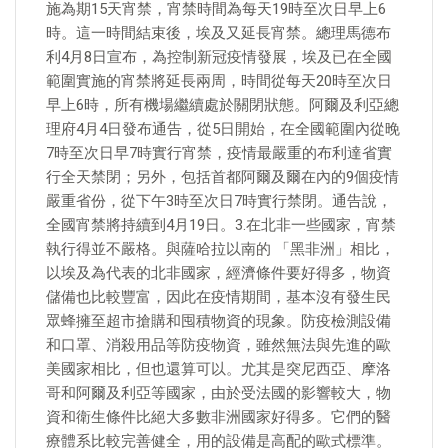
施為期15天宵禁，宵禁時間為每天19時至次日早上6
時。這一時間結束後，埃及又延長宵禁。總理馬德布
利4月8日宣布，為控制新冠疫情發展，埃及已在全國
範圍實施的宵禁將延長兩周，時間從每天20時至次日
早上6時，所有機場繼續處於關閉狀態。阿爾及利亞總
理府4月4日發布通告，從5日開始，在全國範圍內從晚
7時至次日早7時實行宵禁，疫情最嚴重的布利達省實
行全天禁閉；另外，包括首都阿爾及爾在內的9個疫情
嚴重省份，從下午3時至次日7時實行禁閉。通告說，
全國宵禁將持續到4月19日。3.在北非一些國家，宵禁
執行得並不嚴格。與薩哈拉以南的 「黑非洲」相比，
以埃及為代表的北非國家，經濟條件要好得多，物資
儲備也比較豐富，因此在疫情期間，基本沒有發生民
眾蜂擁至超市搶購和囤積物資的現象。防疫檢測設備
和口罩、消殺用品等防疫物資，雖然無法與先進的歐
美國家相比，但也還算可以。尤其是突尼西亞、摩洛
哥和阿爾及利亞等國家，由於受法國的影響較大，物
資和衛生條件比絕大多數非洲國家好得多。它們的醫
療體系比較完善健全，用的設備是高配的歐式標準。