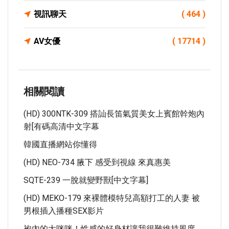
視訊聊天
( 464 )
AV女優
( 17714 )
相關閱讀
(HD) 300NTK-309 搭訕長笛氣質美女上賓館幹炮內
射[有碼高清中文字幕
韓國直播網站你懂得
(HD) NEO-734 腋下 感受到視線 來真惠美
SQTE-239 一脫就變野獸[中文字幕]
(HD) MEKO-179 來裸體模特兒高額打工的人妻 被
男根插入播種SEX影片
袍內的大咪咪！性感的好身材讓我很難維持風度