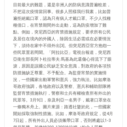
目前最大的難題，還是非洲人的防病意識普遍較差，
不把這次疫情當回事。很多人照樣我行我素，比如普
遍拒絕戴口罩，認為只有病人才戴口罩。不少人找種
種借口，在宵禁期間外出走動，這為防疫增加了難
點。例如，突尼西亞的宵禁措施規定，要求所有公民
及居住在境內的外國人，除因生活必需或在必要情況
下，須待在家中不得外出[3]。但突尼西亞官方抱怨一
些民眾置若罔聞。「阿拉比亞」電視台報道，突尼西
亞衛生部長阿卜杜拉蒂夫·馬基為此還傷心得流下了眼
淚，原因是該國公民缺乏安全意識，對政府的各項預
防措施缺乏尊重、不予配合。為監督宵禁的實施情
況，一些國家出動軍警和憲兵，強力執法。比如摩洛
哥政府強調，各地政府以及警察、憲兵和輔助部隊將
監督宵禁措施執行，警察和士兵有權檢查所有外出的
民眾等。3月9日，奈及利亞一名男子，戴著口罩坐在
一條獨木舟上。圖片來源：路透社鑒於此，一些國家
開始採取強制性措施。比如，摩洛哥政府規定，從4月
7日起，所有外出人員必須佩帶口罩，否則將處以1-3