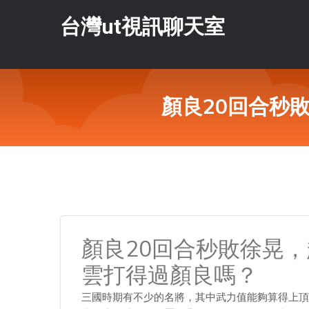
台灣ut視訊聊天室
顏良20回合秒
顏良20回合秒敗徐晃
雲打得過顏良嗎？
三國時期有不少的名將，其中武力值能夠算得上頂