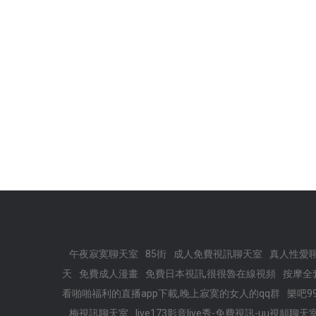
午夜寂寞聊天室
85街
成人免費視訊聊天室
真人性愛
天
免費成人漫畫
免費日本視訊,很很魯在線視頻
按摩全
看啪啪福利的直播app下載,晚上寂寞的女人的qq群
樂吧9
梅視訊聊天室
live173影音live秀-免費視訊-uu視頻聊天