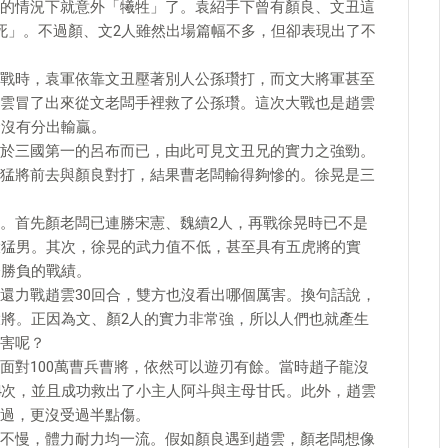
的情況下就意外「犧牲」了。袁紹手下曾有顏良、文丑這
死」。不過顏、文2人雖然出場篇幅不多，但卻表現出了不
戰時，袁軍依靠文丑壓著別人公孫瓚打，而文大將軍甚至
雲冒了出來從文老闆手裡救了公孫瓚。這次大戰也是趙雲
合沒有分出輸贏。
於三國第一的呂布而已，由此可見文丑兄的實力之強勁。
猛將前去與顏良對打，結果曹老闆輸得夠慘的。徐晃是三
。首先顏老闆已連勝宋憲、魏續2人，再戰徐晃時已不是
大猛男。其次，徐晃的武力值不低，甚至具有五虎將的實
分勝負的戰績。
還力戰趙雲30回合，雙方也沒看出哪個厲害。換句話說，
大將。正因為文、顏2人的實力非常強，所以人們也就產生
害呢？
面對100萬曹兵曹將，依然可以遊刃有餘。當時趙子龍沒
4次，並且成功救出了小主人阿斗與主母甘氏。此外，趙雲
過，更沒受過半點傷。
不慢，體力耐力均一流。假如顏良遇到趙雲，顏老闆想像