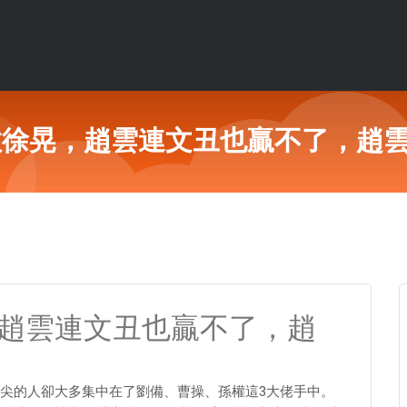
敗徐晃，趙雲連文丑也贏不了，趙
，趙雲連文丑也贏不了，趙
尖的人卻大多集中在了劉備、曹操、孫權這3大佬手中。