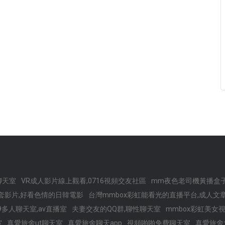
聊天室
VR成人影片線上觀看,0716視頻交友社區
mm夜色老司機黃播盒子
套影片,好看色情的日韓電影
台灣mmbox彩虹能看光的直播平台,成人文
9多人聊天室,av直播室
夫妻交友的QQ群,聊性聊天室
mmbox彩虹美女
室
真愛旅舍ut聊天室
真愛旅舍聊天app
視頻啪啪免費聊天室
真愛旅舍