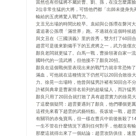
當然也有些猛將不屬於曹、劉、孫，在沒怎麼露臉
2位非常生猛的大將，可惜他們都「出師未捷身先
輸給的五虎將驚人戰鬥力。
文丑兄出場的時間比較早。袁紹與公孫瓚在磐河大
還追著公孫瓚「滿世界」跑。不過就在這個時候趙
與文丑在《三國演義》里的首秀，雙方打了60回
趙雲可是後來劉備手下的五虎將之一，武力值僅次
顏良老闆就更猛了。白馬一戰，曹操領著自家一流
國時代的一流武將，但他接不了顏良20招。
顏良在這個戰例里表現出來的戰鬥力就非常恐怖了
滿血，可他就在這種情況下仍然可以20回合敗徐
力。徐晃一出場時，他曾與猛男許褚有50回合不
許褚與典韋是曹家排名前列的超級猛人，而許猛男
顏良只用了20回合就打敗了具有趙雲實力的徐晃
了這麼個疑問：趙雲要遇到了顏良，他們哪個更厲
這裡先來看下趙雲的武藝特點。長坂坡一戰，趙雲
有關羽的赤兔寶馬，但一樣在曹兵中前後衝殺了1
一生不管在什麼情況下遇到任何對手，他都沒有輸
那麼這就得出來了一個結論：趙雲攻防俱佳，速度