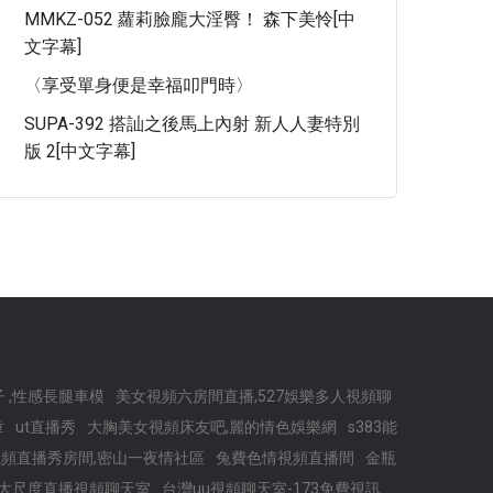
MMKZ-052 蘿莉臉龐大淫臀！ 森下美怜[中
文字幕]
〈享受單身便是幸福叩門時〉
SUPA-392 搭訕之後馬上內射 新人人妻特別
版 2[中文字幕]
 ,性感長腿車模
美女視頻六房間直播,527娛樂多人視頻聊
章
ut直播秀
大胸美女視頻床友吧,麗的情色娛樂網
s383能
視頻直播秀房間,密山一夜情社區
兔費色情視頻直播間
金瓶
大尺度直播視頻聊天室
台灣uu視頻聊天室-173免費視訊