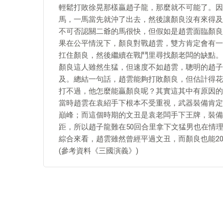
輕鬆打敗徐晃那樣贏趙子龍，那麼就不可能了。因
馬，一馬當先就沖了出去，然後讓顏良沒有來得及
不可否認關二爺的馬很快，但假如是趙雲面臨顏良
果在公平情況下，顏良對戰趙雲，雙方肯定會有一
扛住顏良，然後繼續在戰鬥里尋找顏老闆的缺點。
顏良這人雖然生猛，但速度不如趙雲，聰明的趙子
及。總結一句話，趙雲能夠打敗顏良，但估計得花
打不過，他怎麼能贏顏良呢？其實這其中有原因的
當時趙雲在袁紹手下根本不受重視，武器裝備肯定
巔峰；而這個時期的文丑是袁老闆手下王牌，裝備
距，所以趙子龍難在50回合里拿下文猛男也在情
綜合來看，趙雲雖然曾經平過文丑，而顏良也能2
(參考資料《三國演義》)