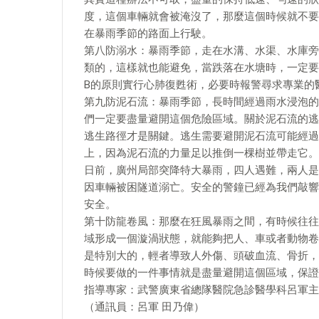
度，這個車輛就會被淹沒了，那麼這個時候就不要
在暴雨季節的路面上行駛。
第八防溺水：暴雨季節，走在水溝、水渠、水庫旁
類的，這樣就也能避免，當跌落在水塘時，一定要
B的原則實行心肺復甦術，必要時報警尋求專業的
第九防泥石流：暴雨季節，長時間經過雨水浸泡的
們一定要盡量避開這個危險區域。關於泥石流的逃
逃生路徑才是關鍵。逃生需要避開泥石流可能經過
上，因為泥石流的力量足以推倒一棵樹並帶走它。
日前，廣州局部突降特大暴雨，四人遇難，兩人是
因車輛被困隧道溺亡。安全的警鐘已經為我們敲響
安全。
第十防龍卷風：那麼在狂風暴雨之間，有時候往往
域形成一個漩渦狀態，就能夠把人、車或者動物卷
是特別大的，輕者導致人外傷、頭破血流、骨折，
時候要做的一件事情就是盡量避開這個區域，保證
指導專家：武警廣東省總隊醫院急診醫學科呂軍主
（通訊員：呂軍 田乃偉）