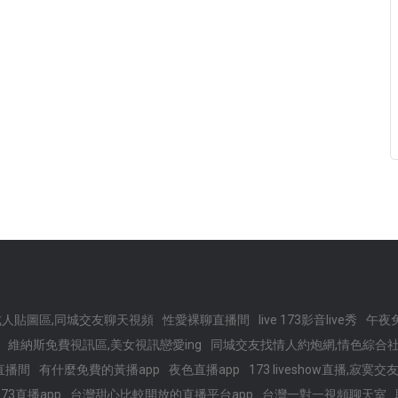
成人貼圖區,同城交友聊天視頻
性愛裸聊直播間
live 173影音live秀
午夜
維納斯免費視訊區,美女視訊戀愛ing
同城交友找情人約炮網,情色綜合
直播間
有什麼免費的黃播app
夜色直播app
173 liveshow直播,寂
173直播app
台灣甜心比較開放的直播平台app
台灣一對一視頻聊天室