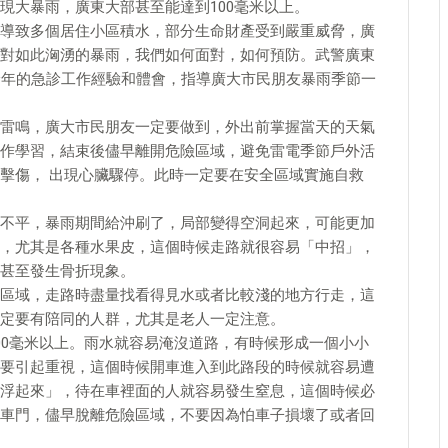
現大暴雨，廣東大部甚至能達到100毫米以上。
導致多個居住小區積水，部分生命財產受到嚴重威脅，廣
對如此洶湧的暴雨，我們如何面對，如何預防。武警廣東
餘年的急診工作經驗和體會，指導廣大市民朋友暴雨季節一
雷鳴，廣大市民朋友一定要做到，外出前掌握當天的天氣
作學習，結束後儘早離開危險區域，避免雷電季節戶外活
擊傷， 出現心臟驟停。此時一定要在安全區域實施自救
不平，暴雨期間給沖刷了，局部變得空洞起來，可能更加
，尤其是各種水果皮，這個時候走路就很容易「中招」，
甚至發生骨折現象。
區域，走路時盡量找看得見水或者比較淺的地方行走，這
定要有陪同的人群，尤其是老人一定注意。
00毫米以上。雨水就容易淹沒道路，有時候形成一個小小
要引起重視，這個時候開車進入到此路段的時候就容易遭
浮起來」，待在車裡面的人就容易發生窒息，這個時候必
車門，儘早脫離危險區域，不要因為怕車子損壞了或者回