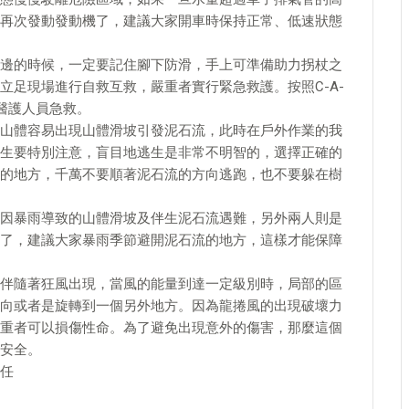
再次發動發動機了，建議大家開車時保持正常、低速狀態
邊的時候，一定要記住腳下防滑，手上可準備助力拐杖之
立足現場進行自救互救，嚴重者實行緊急救護。按照C-A-
醫護人員急救。
山體容易出現山體滑坡引發泥石流，此時在戶外作業的我
生要特別注意，盲目地逃生是非常不明智的，選擇正確的
的地方，千萬不要順著泥石流的方向逃跑，也不要躲在樹
因暴雨導致的山體滑坡及伴生泥石流遇難，另外兩人則是
了，建議大家暴雨季節避開泥石流的地方，這樣才能保障
伴隨著狂風出現，當風的能量到達一定級別時，局部的區
向或者是旋轉到一個另外地方。因為龍捲風的出現破壞力
重者可以損傷性命。為了避免出現意外的傷害，那麼這個
安全。
任