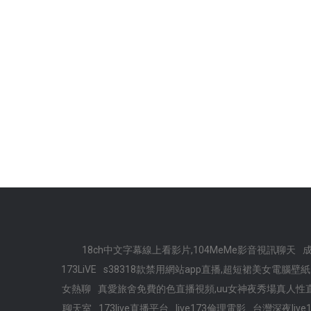
18ch中文字幕線上看影片,104MeMe影音視訊聊天
173LiVE
s38318款禁用網站app直播,超短裙美女電腦壁紙
女熱聊
真愛旅舍免費的色直播視頻,uu女神夜秀場真人性
聊天室
173live直播平台
live173倫理電影
台灣深夜live