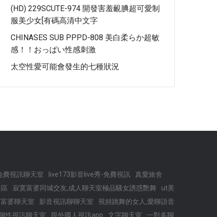
(HD) 229SCUTE-974 開發害羞靦腆超可愛制
服美少女[有碼高清中文字
CHINASES SUB PPPD-808 美白柔らか超敏
感！！おっぱい性感刺激
太空性愛可能會發生的七種狀況
免費視訊聊天室
live173影音live秀-免費視訊
真愛旅舍
社區
寂寞富婆同城交友,成人聊天室極品騷女誘惑艷舞
ut美
寞交友富婆聊天室
影音視訊聊聊天室
視頻跳舞的女人,愛聊語音
聊性視訊聊天室
跟外國人視訊app
文字聊天室
一對多聊