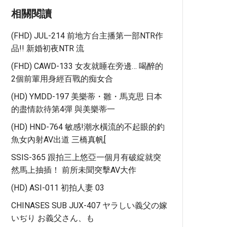
相關閱讀
(FHD) JUL-214 前地方台主播第一部NTR作
品!! 新婚初夜NTR 流
(FHD) CAWD-133 女友就睡在旁邊… 喝醉的
2個前輩用身經百戰的痴女合
(HD) YMDD-197 美樂蒂・雛・馬克思 日本
的盡情款待第4彈 與美樂蒂一
(HD) HND-764 敏感!潮水橫流的不起眼的釣
魚女內射AV出道 三橋真帆[
SSIS-365 跟拍三上悠亞一個月有破綻就突
然馬上抽插！ 前所未聞突擊AV大作
(HD) ASI-011 初拍人妻 03
CHINASES SUB JUX-407 ヤラしい義父の嫁
いぢり お義父さん、も