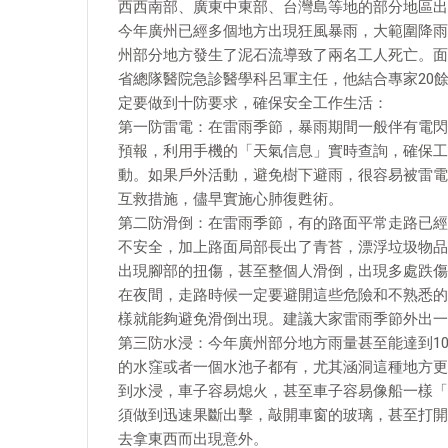
西西南部、廣東中東部、台灣島等地的部分地區出
今年廣州已經多個地方出現狂風暴雨，大範圍降雨
州部分地方發生了泥石流導致了兩名工人死亡。面
省總隊醫院急診醫學科呂軍主任，他結合專家20
定要做到十防要求，確保安全工作生活：
第一防雷電：在雷雨季節，暴雨期間一般伴有電閃
預報，利用手機的「天氣信息」實時查詢，確保工
動。如果戶外活動，避免樹下避雨，很容易被雷電
互救措施，儘早實施心肺復甦術。
第二防滑倒：在雷雨季節，有的路面平常走路已經
不安全，加上路面局部長出了青苔，漂浮垃圾物品
出現腳部的扭傷，甚至整個人滑倒，出現多處跌傷
在夜間，走路時候一定要避開這些危險和不熟悉的
樣就能夠避免滑倒出現。建議大家雷雨季節外出一
第三防水浸：今年廣州部分地方雨量甚至能達到1
的水窪或者一個水池子都有，尤其涵洞這種地方更
到水浸，車子容易熄火，甚至車子容易像船一樣「
須做到迅速果斷出擊，敲開車窗的玻璃，甚至打開
去拿東西而出現意外。