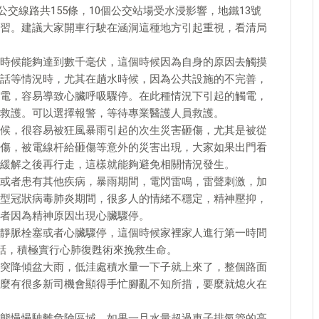
公交線路共155條，10個公交站場受水浸影響，地鐵13號
習。建議大家開車行駛在涵洞這種地方引起重視，看清局
時候能夠達到數千毫伏，這個時候因為自身的原因去觸摸
話等情況時，尤其在趟水時候，因為公共設施的不完善，
電，容易導致心臟呼吸驟停。在此種情況下引起的觸電，
救護。可以選擇報警，等待專業醫護人員救護。
候，很容易被狂風暴雨引起的次生災害砸傷，尤其是被從
傷，被電線杆給砸傷等意外的災害出現，大家如果出門看
緩解之後再行走，這樣就能夠避免相關情況發生。
或者患有其他疾病，暴雨期間，電閃雷鳴，雷聲刺激，加
型冠狀病毒肺炎期間，很多人的情緒不穩定，精神壓抑，
者因為精神原因出現心臟驟停。
靜脈栓塞或者心臟驟停，這個時候家裡家人進行第一時間
電話，積極實行心肺復甦術來挽救生命。
突降傾盆大雨，低洼處積水量一下子就上來了，整個路面
麼有很多新司機會顯得手忙腳亂不知所措，要麼就熄火在
態慢慢駛離危險區域，如果一旦水量超過車子排氣管的高