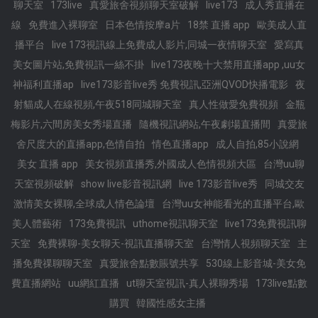
聊天室
173live
真愛旅舍視頻聊天室破解
live173
成人秀直播在
線
免費進入裸聊室
日本色情按摩a片
18禁 直播 app
歐美成人直
播平台
live 173視訊線上免費成人影片,同城一夜情聊天室
愛寫真
美女圖片站,免費視訊一絲不掛
live173夜晚十大禁用直播app ,uu女
神福利直播ap
live173影音live秀 免費視訊,亞洲QVOD快播電影
夜
射貓成人在線視頻,午夜518同城聊天室
真人性做愛免費視頻
金瓶
梅影片,六間房美女秀場直播
隨機視訊網站,午夜劇場直播間
真愛旅
舍尺度大的直播app,色情自拍
情色直播app
成人自拍,85小說網
美女 直播 app
美女視頻直播秀,外國成人色情視頻大區
台灣uu聊
天室視頻破解
show live影音視訊網
live 173影音live秀
同城交友
激情美女裸聊,全球成人情色論壇
台灣uu女神能看光的直播平台,歐
美人體藝術
173免費視訊
uthome視訊聊天室
live173免費視訊聊
天室
免費裸聊-美女聊天-視訊直播聊天室
台灣情人視頻聊天室
主
播免費祼聊聊天室
真愛旅舍點數賬號共享
530線上影音城-美女免
費直播網站
uu網紅直播
ut聊天室視訊-真人裸聊秀場
173live點數
購買
韓國性感女主播