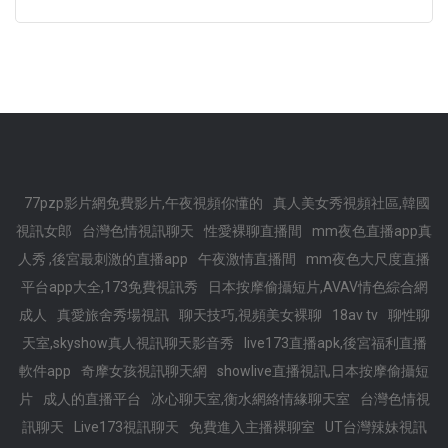
77pzp影片網免費影片,午夜視頻你懂的
真人美女秀視頻社區,韓國
視訊女郎
台灣色情視訊聊天
性愛裸聊直播間
mm夜色直播app真
人秀 ,後宮最刺激的直播app
午夜激情直播間
mm夜色大尺度直播
平台app大全,173免費視訊秀
日本按摩偷攝短片,AVAV情色綜合網
成人
真愛旅舍秀場視訊
聊天技巧,視頻美女裸聊
18av tv
聊性聊
天室,skyshow真人視訊聊天影音秀
live173直播apk,後宮福利直播
軟件app
奇摩女孩視訊聊天網
showlive直播視訊,日本按摩偷攝短
片
成人的直播平台
冰心聊天室,衡水網絡情緣聊天室
台灣色情視
訊聊天
Live173視訊聊天
免費進入主播裸聊室
UT台灣辣妹視訊