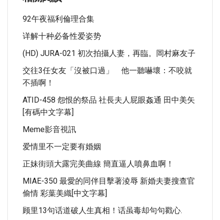
92午夜福利倫理合集
详解十种必备性爱姿势
(HD) JURA-021 初次拍攝人妻，再臨。岡村麻友子
交往3任女友「沒被口過」 他一聽嚇壞：不咬就
不插啊！
ATID-458 怨恨的祭品 社長夫人屁眼姦通 田中美矢
[有碼中文字幕]
Meme影音視訊
爱情里不一定要有婚姻
正妹街頭大露完美曲線 簡直逼人噴鼻血啊！
MIAE-350 最愛的同伴目擊著淩辱 新婚夫妻搜查官
偷情 彩葉美織[中文字幕]
顾里13句话道破人生真相！话虽毒却句句戳心.