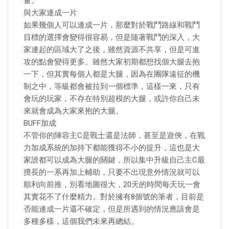
量。
與大家連成一片
如果幾個人可以連成一片，那麼對於戰鬥路線和戰鬥
目標的選擇會變得很容易，但是隨著戰鬥的深入，大
家連起的區域大了之後，雖然資源不共享，但是可進
攻的點會變得更多。雖然大家初期都想找個大腿去抱
一下，但其實每個人都是大腿，因為在團隊遠征的機
制之中，等級都會被拉到一個標準，這樣一來，只有
會玩的玩家，不存在特別超模的大腿，或許你自己未
來就會成為大家來抱的大腿。
BUFF加成
不管你的陣容主C是戰士還是法師，甚至是遊俠，在戰
力加成系統的加持下都能獲得不小的提升，這也是大
家誰都可以成為大腿的關鍵，所以集中升級自己主C最
擅長的一系再加上輔助，只要不出現意外情況就可以
順利向前推，別看地圖很大，20天的時間每天玩一會
其實花不了什麼精力。對於擁有8個號的筆者，目前是
否能連成一片還不確定，但是所遇到的情況應該會是
多種多樣，這個我們未來再總結。