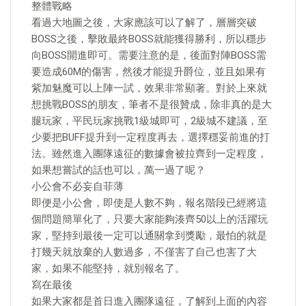
整體戰略
看過大地圖之後，大家應該可以了解了，層層突破
BOSS之後，擊敗最終BOSS就能獲得勝利，所以穩步
向BOSS開進即可。需要注意的是，後面對陣BOSS需
要造成60M的傷害，然後才能提升爵位，並且如果有
紫加魅魔可以上陣一試，效果非常顯著。對於上來就
想挑戰BOSS的朋友，筆者不是很贊成，除非真的是大
腿玩家，平民玩家挑戰1級城即可，2級城不建議，至
少要把BUFF提升到一定程度再去，選擇穩妥前進的打
法。雖然進入團隊遠征的數據會被拉齊到一定程度，
如果想嘗試的話也可以，萬一過了呢？
小公會不必妄自菲薄
即便是小公會，即使是人數不夠，報名階段已經將這
個問題簡單化了，只要大家能夠湊齊50以上的活躍玩
家，堅持到最後一定可以通關拿到獎勵，最怕的就是
打幾天就放棄的人數過多，不僅害了自己也害了大
家，如果不能堅持，就別報名了。
寫在最後
如果大家都是首日進入團隊遠征，了解到上面的內容