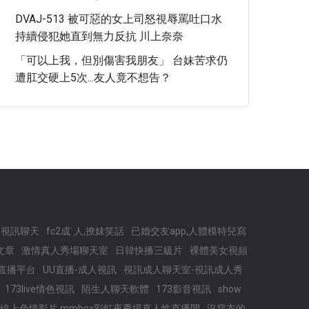
DVAJ-513 被可惡的女上司怒視辱罵吐口水
持續侵犯她直到無力反抗 川上奈奈
「可以上我，但別傷害我朋友」 台妹苦求仍
遭肛交硬上5次...友人竟不想告？
3視訊聊天
fc2成˙人,撩妺笑話
已婚交友app,人體模特兒寫
文章
激情真人秀場聊天室
日韓快播三級片
裸體美女視頻
的直播平台
UU直播-成人視訊
視訊成人聊天室-視訊成人秀
173live情色視訊
陌生人聊天軟體
173影音視訊
show
線上色情影片,mmbox彩虹夜秀場真人性直播間
沒穿衣的