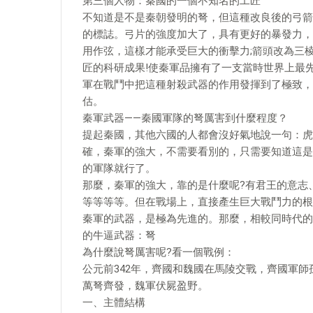
第三個人物：秦國的一個不知名的工匠
不知道是不是秦朝發明的弩，但這種改良後的弓箭
的標誌。弓片的強度加大了，具有更好的暴發力，
用作弦，這樣才能承受巨大的衝擊力;箭頭改為三
匠的科研成果!使秦軍品擁有了一支當時世界上最
軍在戰鬥中把這種射殺武器的作用發揮到了極致，
估。
秦軍武器——秦國軍隊的弩厲害到什麼程度？
提起秦國，其他六國的人都會沒好氣地說一句：虎
確，秦軍的強大，不需要看別的，只需要知道這是
的軍隊就行了。
那麼，秦軍的強大，靠的是什麼呢?有君王的意志
等等等等。但在戰場上，直接產生巨大戰鬥力的根
秦軍的武器，是極為先進的。那麼，相較同時代的
的牛逼武器：弩
為什麼說弩厲害呢?看一個戰例：
公元前342年，齊國和魏國在馬陵交戰，齊國軍
萬弩齊發，魏軍伏屍盈野。
一、主體結構