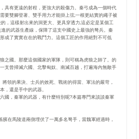
，具有更遠的射程，更強大的殺傷力。秦弓成為一個時代
需要雙腳登著、雙手用力才能掛上弦;一根更結實的繩子被
棱的，這樣射出來的洞更大、更具穿透力;這必定是某個工
先進的武器生產線，保障了這支中國史上最強的弩兵。秦
形成了實實在在的戰鬥力。這個工匠的作用絕對不可低
狼之國。那麼這個國家的軍隊，則可稱為虎狼之師了。的
一支曾掃滅六國、北擊匈奴、南滅百越，打遍海內無敵手
、將領的果決、士兵的效死、戰術的得當、軍法的嚴苛，
本，還是手中的武器。
六國，秦軍的武器，有什麼特別呢?本篇專門來談談秦軍
師孫臏在馬陵道兩側埋伏了一萬多名弩手，當魏軍經過時，