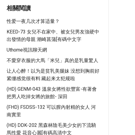
相關閱讀
性爱一夜几次才算适量？
KEED-73 女兒不在家中、被女兒男友強硬中
出發情的母親 潮崎菖蒲[有碼中文字
Uthome視訊聊天網
不愛穿衣服的大馬「米兒」真的是乳量驚人
让人心醉！以为是贫乳美腿妹 没想到胸前好
紧绷感觉很有料:藏起来太犯规啦
(HD) GENM-043 溫泉女將性欲豐富-有著會
把男人吃掉女將的旅館- 深田
(FHD) FSDSS-132 可以膣內射精的女人 河
南實里
(HD) DDK-202 黑森林陰毛美少女的下流騎
馬性愛 花音心麗[有碼高清中文