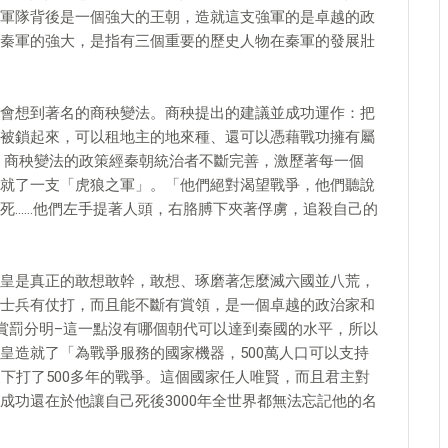
軍隊背後是一個強大的王朝，造就這支強軍的是卓越的政
秦軍的強大，是指有三個重要的歷史人物在秦軍的發展壯
會想到著名的商秧變法。商秧提出的建議並成功運作：把
被鎖起來，可以租地主的地來種、還可以憑藉戰功擁有屬
，商秧變法的政策經秦朝統治者不斷完善，激歷著每一個
就了一支「虎狼之軍」。「他們絕對渴望戰爭，他們聽說
死……他們左手提著人頭，右胳膊下夾著俘虜，追殺自己的
皇是真正的敢想敢幹，敢想、琢磨著怎麼滅六國並八荒，
士兵有仗打，而且能不斷有賞領，是一個卓越的政治家和
賞罰分明–這一點沒有哪個朝代可以達到秦國的水平，所以
皇造就了「為戰爭服務的國家機器，500萬人口可以支持
下打了500多年的戰爭。這個國家任人唯賢，而且君主對
成功還在於他讓自己死後3000年全世界都無法忘記他的名