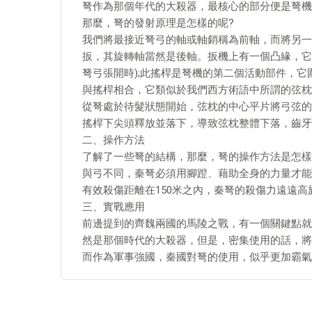
弩作為那個年代的大殺器，最核心的部分便是弩機
那麼，弩的發射原理是怎樣的呢?
我們將最接近弩弓的軸或軸銷稱為前軸，而將另一
扳，其旋轉軸當然是後軸。扳機上有一個凸緣，它
弩弓張開時);此搖桿是弩機的第二個活動部件，它
與搖桿相合，它類似於我們西方術語中所謂的弦枕(spo
從弩處於待髮狀態開始，弦枕的中心平片將弓弦的
搖桿下尖頭釋放並落下，導致弦枕整體下落，齒牙
二、操作方法
了解了一些弩的結構，那麼，弩的操作方法是怎樣
與弓不同，秦弩必須用腳蹬、藉助全身的力量才能
有效殺傷距離在150米之內，秦弩的殺傷力遠遠高
三、實戰應用
前邊提到的齊魏兩國的馬陵之戰，有一個關鍵點就
然是那個時代的大殺器，但是，密集使用的話，將
而作為軍事強國，秦國對弩的使用，似乎更加霸氣