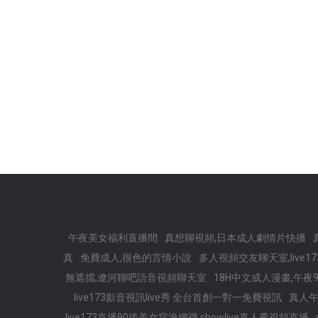
午夜美女福利直播間
真想聊視頻,日本成人劇情片快播
真
免費成人,很色的言情小說
多人視頻交友聊天室,live
無遮擋,遼河聊吧語音視頻聊天室
18H中文成人漫畫,午夜
live173影音視訊live秀 全台首創一對一免費視訊
真人
live173直播90後美女穿漁網襪,showlive真人秀視頻直播