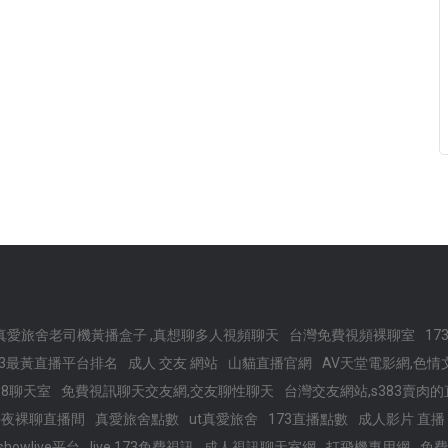
真愛旅舍老司機黃播盒子 ,真想聊多人視頻聊天
台灣免費視頻裸聊室
17
173最黃直播平台排名
成人 交友 網站
山貓直播官網
AV天堂電影網,色情
98聊天室
免費視訊聊天交友網,交友聊性聊天
台灣交友網站,s383賣肉
午夜裸聊直播間
真愛旅舍點數
ut真愛旅舍
173直播點數
成人影片 直播
showlive平台
live 173免費視訊
成人視訊聊天室網
打飛機專用網
免費