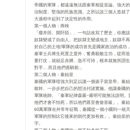
帝國的軍隊，都遠遠無法跟秦軍相提並論。強大的
治制度、堅強的民族意識。之所以說三個人造就了
大過程中起到了決定性的作用。
第一個人物：商秧
「廢井田、開阡陌」、一句話改寫了歷史，你應該
奴隸變成了自由人、把奴隸主變成地主，奴隸不再
於自己的土地!軍隊的成功首先是國家政治的成功
秦軍士兵將生死置之度外，奮勇殺敵立功，從而造
要打仗，就頓足赤膊、急不可待，根本就無所謂生
對手……而且他們善騎射;」
第二個人物：秦始皇
秦國的軍隊噎強大到足以讓一個孩子當皇帝。秦始
敢幹、一步步把自己的想法付諸實施。他讓秦國的
軍隊統帥。「秦軍紀律森嚴–嚴明可能無法說明。
他們才會不怕死，所以他們甚至會搶首級」。秦始
60萬軍隊在外常年征戰，秦國從一個小國到一統天
軍隊的控制比它後來的朝代更加有效」。秦始皇的
字。