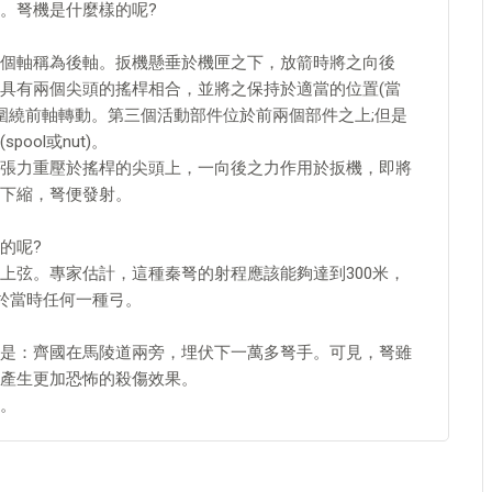
。弩機是什麼樣的呢?
個軸稱為後軸。扳機懸垂於機匣之下，放箭時將之向後
具有兩個尖頭的搖桿相合，並將之保持於適當的位置(當
圍繞前軸轉動。第三個活動部件位於前兩個部件之上;但是
ol或nut)。
張力重壓於搖桿的尖頭上，一向後之力作用於扳機，即將
下縮，弩便發射。
的呢?
上弦。專家估計，這種秦弩的射程應該能夠達到300米，
於當時任何一種弓。
是：齊國在馬陵道兩旁，埋伏下一萬多弩手。可見，弩雖
產生更加恐怖的殺傷效果。
。