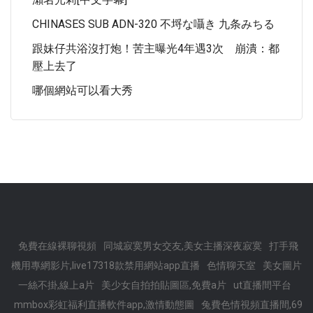
CHINASES SUB ADN-320 不埒な囁き 九条みちる
跟妹仔共浴沒打炮！苦主曝光4年遇3次 崩潰：都
壓上去了
哪個網站可以看大秀
免費在線裸聊視頻
同城寂寞男女交友,美女主播深夜寂寞
打手飛
機用專網影片,live17318款禁用網站app直播
色情聊天室
美女圖片
一絲不掛,線上a片
美少女自拍拍貼圖區,免費a片
ut直播間平台
mmbox彩虹福利直播軟件app,激情動態圖
兔費色情視頻直播間,69