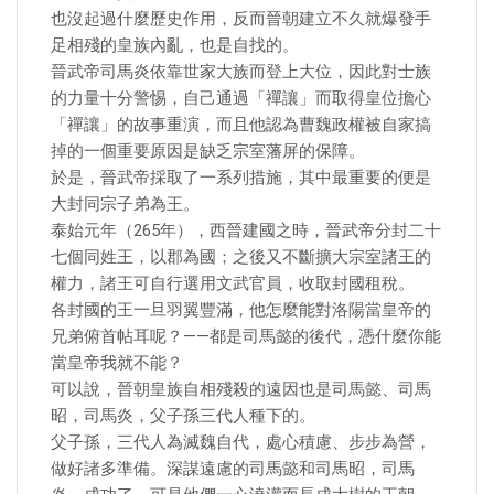
也沒起過什麼歷史作用，反而晉朝建立不久就爆發手
足相殘的皇族內亂，也是自找的。
晉武帝司馬炎依靠世家大族而登上大位，因此對士族
的力量十分警惕，自己通過「禪讓」而取得皇位擔心
「禪讓」的故事重演，而且他認為曹魏政權被自家搞
掉的一個重要原因是缺乏宗室藩屏的保障。
於是，晉武帝採取了一系列措施，其中最重要的便是
大封同宗子弟為王。
泰始元年（265年），西晉建國之時，晉武帝分封二十
七個同姓王，以郡為國；之後又不斷擴大宗室諸王的
權力，諸王可自行選用文武官員，收取封國租稅。
各封國的王一旦羽翼豐滿，他怎麼能對洛陽當皇帝的
兄弟俯首帖耳呢？——都是司馬懿的後代，憑什麼你能
當皇帝我就不能？
可以說，晉朝皇族自相殘殺的遠因也是司馬懿、司馬
昭，司馬炎，父子孫三代人種下的。
父子孫，三代人為滅魏自代，處心積慮、步步為營，
做好諸多準備。深謀遠慮的司馬懿和司馬昭，司馬