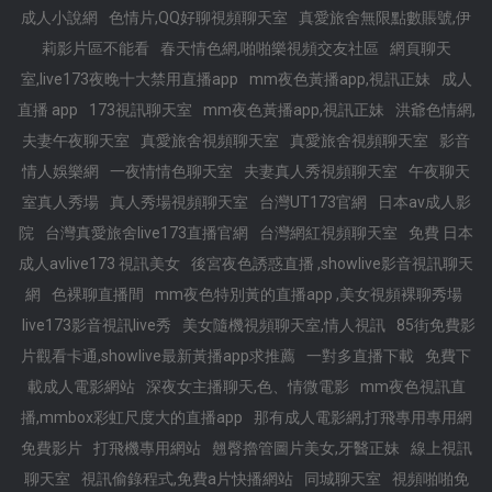
成人小說網
色情片,QQ好聊視頻聊天室
真愛旅舍無限點數賬號,伊
莉影片區不能看
春天情色網,啪啪樂視頻交友社區
網頁聊天
室,live173夜晚十大禁用直播app
mm夜色黃播app,視訊正妹
成人
直播 app
173視訊聊天室
mm夜色黃播app,視訊正妹
洪爺色情網,
夫妻午夜聊天室
真愛旅舍視頻聊天室
真愛旅舍視頻聊天室
影音
情人娛樂網
一夜情情色聊天室
夫妻真人秀視頻聊天室
午夜聊天
室真人秀場
真人秀場視頻聊天室
台灣UT173官網
日本av成人影
院
台灣真愛旅舍live173直播官網
台灣網紅視頻聊天室
免費 日本
成人avlive173 視訊美女
後宮夜色誘惑直播 ,showlive影音視訊聊天
網
色裸聊直播間
mm夜色特別黃的直播app ,美女視頻裸聊秀場
live173影音視訊live秀
美女隨機視頻聊天室,情人視訊
85街免費影
片觀看卡通,showlive最新黃播app求推薦
一對多直播下載
免費下
載成人電影網站
深夜女主播聊天,色、情微電影
mm夜色視訊直
播,mmbox彩虹尺度大的直播app
那有成人電影網,打飛專用專用網
免費影片
打飛機專用網站
翹臀擼管圖片美女,牙醫正妹
線上視訊
聊天室
視訊偷錄程式,免費a片快播網站
同城聊天室
視頻啪啪免