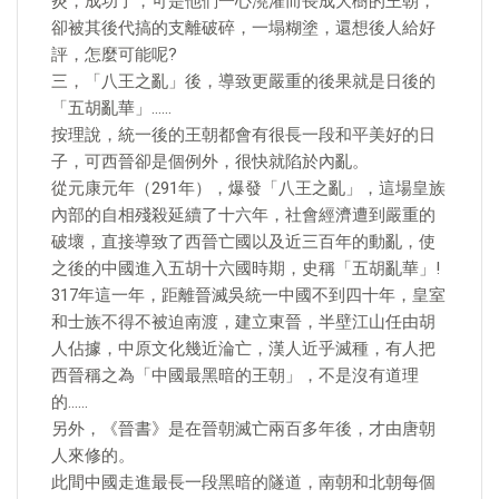
炎，成功了，可是他們一心澆灌而長成大樹的王朝，
卻被其後代搞的支離破碎，一塌糊塗，還想後人給好
評，怎麼可能呢?
三，「八王之亂」後，導致更嚴重的後果就是日後的
「五胡亂華」……
按理說，統一後的王朝都會有很長一段和平美好的日
子，可西晉卻是個例外，很快就陷於內亂。
從元康元年（291年），爆發「八王之亂」，這場皇族
內部的自相殘殺延續了十六年，社會經濟遭到嚴重的
破壞，直接導致了西晉亡國以及近三百年的動亂，使
之後的中國進入五胡十六國時期，史稱「五胡亂華」!
317年這一年，距離晉滅吳統一中國不到四十年，皇室
和士族不得不被迫南渡，建立東晉，半壁江山任由胡
人佔據，中原文化幾近淪亡，漢人近乎滅種，有人把
西晉稱之為「中國最黑暗的王朝」，不是沒有道理
的……
另外，《晉書》是在晉朝滅亡兩百多年後，才由唐朝
人來修的。
此間中國走進最長一段黑暗的隧道，南朝和北朝每個