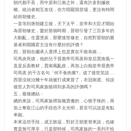
朝代都不長，而中原和江南之外，還有許多割據政
權。統治者相互攻伐，你方唱罷我登場，更沒有時間
給前朝修史。
一直等到唐朝建立後，天下太平，皇帝和大臣才開始
為晉朝修史，鑒於那個時期，晉朝引發了三百多年的
大動亂，生靈塗炭，那麼後世修史，自然對晉朝的奠
基者和開國君主沒有什麼好的評價？
四，晉朝在繼承人選擇上也是實在不敢恭維……
司馬炎死後，他的兒子晉惠帝司馬衷和皇后賈南風一
直是反面教材，賈南風亂政，再加上白痴皇帝晉惠帝
司馬衷 的千古名句「何不食肉糜?」成了後世笑談……
西晉沒統治幾十年就被打成東晉了，衣冠南渡。你說
後世人對司馬家族能得到多高的評價嗎？
五，最後總結：
總的來說，司馬家族裡裝瘋賣傻的，心狠手辣的，再
加上奪取江山的手段也不太光明，甚至可以說是有點
卑鄙。
本來這些手段，成王敗寇，對於王朝更替來說，也確
實是無可厚非，只是那時候，司馬家族的一系列不恰