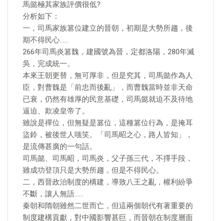
馬懿極其家族評價很低?
分析如下：
一，司馬家族篡位建立的晉朝，初期是大勢所趨，後
期不得民心……
266年司馬炎篡魏，建國號為晉，定都洛陽，280年滅
吳，完成統一。
本來王朝更替，無可厚非，但是究其，司馬懿作為人
臣，對曹魏是「前忠而後亂」，而曹魏當時並非天命
已衰，仍然有雄厚的民意基礎，司馬懿就迫不及待地
逼迫、欺凌皇帝了。
雖說是禪位，但無疑是篡位，這種篡位行為，是掩耳
盜鈴，被後世人嗤笑。「司馬昭之心，路人皆知」，
是流傳甚廣的一句話。
司馬懿、司馬昭，司馬炎，父子孫三代，不擇手段，
雖成功登頂只是大勢所趨，但是不得民心。
二，西晉政治制度的構建，導致八王之亂，權利紛爭
不斷，讓人無語……
秦朝和隋朝雖然二世而亡，但這兩個朝代有著重要的
制度建構貢獻，對中國影響甚巨，而晉朝在制度層面