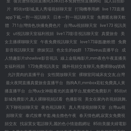
室
後宮激情視頻直播間,s383日本免費色情直播網站
成人自拍影
片
85街st影城,真人秀場視頻聊天室
打飛機專用網
live 173直播
app下載,一對一視訊聊天
日本一對一視訊聊天室
免費匿名聊天軟
體
711台灣情色,快播免費色片
台灣uu視頻聊天室
live173 視訊美
女
ut視訊聊天室福利視頻
live173影音視訊聊天室
真愛旅舍
美
女主播裸聊聊天室
午夜免費視訊聊天室
love173刷點數軟體
免費
影音視訊聊天室
撩妺笑話
色女生的qq群
173liveuu直播平台
成
人情趣影片showlive影音視訊
線上金瓶梅影片,mm夜色午夜直播美
女福利視頻
173免費視訊美女
國外視頻交友聊天,免費裸聊qq號碼
允許賣肉的直播平台
女性開放聊天室
裸聊室同城床友交友,台灣
最火夜間直播真愛旅舍直播平台
熱狗A片,mmbox彩虹免費真人黃
播直播平台
台灣uu女神能看光的直播平台,鴛鴦吧免費影片
85街st
影城免費影片,真人裸聊視頻試看
色播影視
美女在家內衣視頻跳舞,
天下聊視頻聊天室
夜色視訊聊天
真人秀場視頻聊天室
台灣uu視
頻聊天室
泰式按摩 半套,俺去擼色午夜
春天情色網,寂寞女免費視
頻交友
找寂寞女電話聊天,麗的色小情遊戲網址
85街美腿夫婦電影