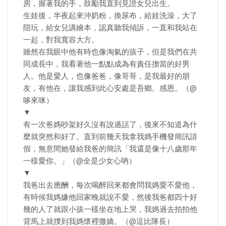
房，握著我的手，鼓勵我直到見證女兒出生。
生娃後，半夜起來沖奶粉，換尿布，給娃洗澡，大了
陪玩，給女兒講繪本，認真聽我傾訴，一直和我站在
一起，對我寬容大方。
雖然在我眼中他有時也像淘氣的孩子，但是我們在共
同成長中，我看著他一點點成為有責任擔當的好男
人。他是愛人，也像爸爸，像哥哥，是我最好的朋
友，有他在，讓我感到此心安處是吾鄉。感恩。（@
哆來咪）
▼
有一次爸媽吵架好久沒有說過話了，後來不知道為什
麼就突然和好了。直到前幾天我拿我媽手機發簡訊請
假，無意間她發給我爸的簡訊「我還是像十八歲那年
一樣愛你。」（@全是少女心吶）
▼
我爸出去應酬，每次喝醉回來都會問我媽愛不愛他，
有時候我媽嫌他回家晚就說不愛，然後我爸都四十好
幾的人了就跟小孩一樣坐在地上哭，我媽過去拍拍他
背馬上就撲到我媽懷裡撒嬌。（@逗比隊長）