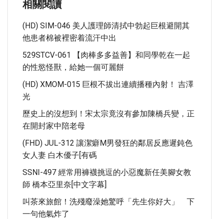
相關閱讀
(HD) SIM-046 美人護理師清拭中勃起巨根避開其
他患者棉被裡密着流汗中出
529STCV-061 【肉棒多多益善】和同學乾在一起
的性慾怪獸，給她一個可麗餅
(HD) XMOM-015 巨根不拔出連續播種內射！ 吉澤
光
歷史上的沒想到！宋太宗竟沒有參加陳橋兵變，正
在開封家中陪老母
(FHD) JUL-312 讓潔癖M男發狂的鄰居反應遲鈍色
女人妻 白木優子[有碼
SSNI-497 經常用褲襪挑逗的小惡魔新任美腳女教
師 橋本亞里奈[中文字幕]
叫茶來旅館！洗殘廢澡她驚呼「先生你好大」 下
一句他氣炸了