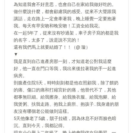
為知道我會不好意思，也會自己在家給我做好吃的。
做什麼說什麼，都會顧慮我的感受。從來不大聲跟我
講話，走在路上一定會牽著我，晚上睡覺一定要抱著
我。每天有早安吻和晚安吻！工資全給我花。
在一起5年了，從來沒有吵過架，車子房子寫的都是我
的名字，太多了，說是說不完的！
還有我們馬上就要結婚了！！（@ 璇）
▼
我是直到自己進產房那一刻，才知道老公對我這麼
好，他一直在門口等我，我出來後拉著我的手一起進
病房。
剖腹產住院5天，時時刻刻都是他在照顧我，除了餵奶
的痛、傷口的痛和打縮宮針的痛，他替代不了，其他
都事無巨細。給我擦身、給我換衣服、給我泡腳、給
我煲粥、扶我走路、抱我上廁所、抱孩子…我身邊的朋
友沒有哪個老公能做到這樣。
5天他像老了5歲，鬍子拉碴，因為休息不好而臉色暗
沉。直到今天，我都記得。
現在小公舉上二年級了，晚上他會陪伴女兒學習，一