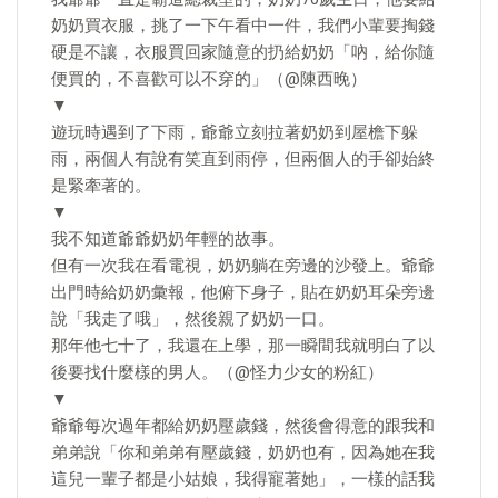
奶奶買衣服，挑了一下午看中一件，我們小輩要掏錢
硬是不讓，衣服買回家隨意的扔給奶奶「吶，給你隨
便買的，不喜歡可以不穿的」（@陳西晚）
▼
遊玩時遇到了下雨，爺爺立刻拉著奶奶到屋檐下躲
雨，兩個人有說有笑直到雨停，但兩個人的手卻始終
是緊牽著的。
▼
我不知道爺爺奶奶年輕的故事。
但有一次我在看電視，奶奶躺在旁邊的沙發上。爺爺
出門時給奶奶彙報，他俯下身子，貼在奶奶耳朵旁邊
說「我走了哦」，然後親了奶奶一口。
那年他七十了，我還在上學，那一瞬間我就明白了以
後要找什麼樣的男人。（@怪力少女的粉紅）
▼
爺爺每次過年都給奶奶壓歲錢，然後會得意的跟我和
弟弟說「你和弟弟有壓歲錢，奶奶也有，因為她在我
這兒一輩子都是小姑娘，我得寵著她」，一樣的話我