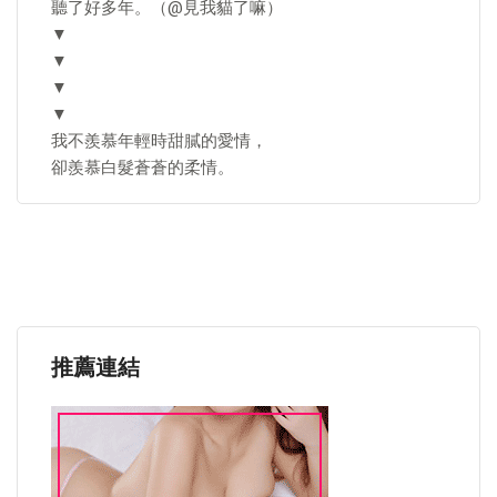
聽了好多年。（@見我貓了嘛）
▼
▼
▼
▼
我不羨慕年輕時甜膩的愛情，
卻羨慕白髮蒼蒼的柔情。
推薦連結