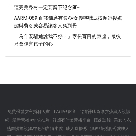
這完美身材一定要留下紀念阿~
AARM-089 百戰鍊磨有名AV女優轉職成按摩師後嫵
媚與費洛蒙容易讓客人爽到骨
「為什麼騙她說我不好？」家長盲目的謙虛，最後
只會傷害孩子的心
免費裸體女主播聊天室
173 live影音
台灣裸聊奇摩女孩真人視訊
網
最新黃播app求推薦
韓國有什麼黃播平台
撩妹語錄
美女內衣
熱舞慢搖視頻,很色的言情小說
成人直播秀
狐狸精視訊,秀愛聊天