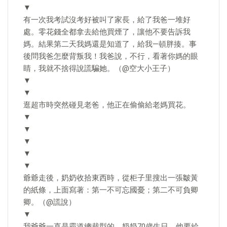
▼
有一次我考試沒考好被叫了家長，給了我爸一堆好
處。零花錢全都拿去給他買煙了，讓他不要告訴我
媽。結果第二天我媽還是知道了，給我—頓胖揍。事
後問我爸怎麼背叛我！我爸說，不行，看著你媽的眼
睛，我就不捨得說謊騙她。（@空大小王子）
▼
▼
逛超市時突然碰見老爸，他正在偷偷給老媽買花。
▼
▼
▼
▼
▼
爺爺走後，奶奶收拾東西時，從柜子里搜出一張皺黃
的紙條，上面寫著：第一不可忘國憂；第二不可負卿
卿。（@謊說）
▼
我爺爺一直是霸道總裁型的，奶奶70歲生日，他要給