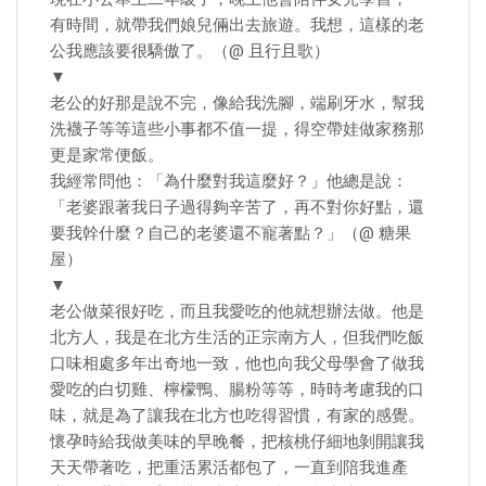
有時間，就帶我們娘兒倆出去旅遊。我想，這樣的老
公我應該要很驕傲了。（@ 且行且歌）
▼
老公的好那是說不完，像給我洗腳，端刷牙水，幫我
洗襪子等等這些小事都不值一提，得空帶娃做家務那
更是家常便飯。
我經常問他：「為什麼對我這麼好？」他總是說：
「老婆跟著我日子過得夠辛苦了，再不對你好點，還
要我幹什麼？自己的老婆還不寵著點？」（@ 糖果
屋）
▼
老公做菜很好吃，而且我愛吃的他就想辦法做。他是
北方人，我是在北方生活的正宗南方人，但我們吃飯
口味相處多年出奇地一致，他也向我父母學會了做我
愛吃的白切雞、檸檬鴨、腸粉等等，時時考慮我的口
味，就是為了讓我在北方也吃得習慣，有家的感覺。
懷孕時給我做美味的早晚餐，把核桃仔細地剝開讓我
天天帶著吃，把重活累活都包了，一直到陪我進產