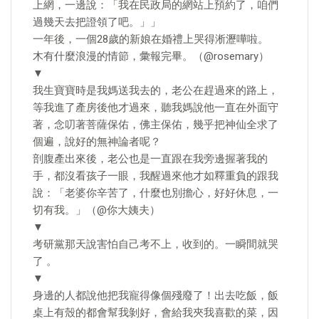
上網，一邊說：「我在民政局的網站上預約了，咱們
過幾天去把證領了吧。」」
一年後，一個28歲的新娘在婚禮上哭得淅瀝嘩啦。
木有什麼浪漫的情節，彙報完畢。（@rosemary）
▼
我生寶寶時是我媽送我去的，老公在趕過來的路上，
等我進了產房後他才過來，聽我媽說他一直在外面守
著，念叨著菩薩保佑，佛主保佑，幾乎把神仙全求了
個遍，說好的無神論者呢？
剖腹產出來後，老公也是一直跟在我旁邊握著我的
手，都沒看孩子一眼，我醒過來他才如釋重負的跟我
說：「老婆你辛苦了，什麼也別擔心，好好休息，一
切有我。」（@你大姨夫）
▼
考研黨那天說害怕自己考不上，收到的。一瞬間就哭
了 。
▼
身邊的人都說他把我寵得像個殘廢了！出去吃飯，飯
桌上有殼的都會幫我剝好，會給我夾我喜歡的菜，因