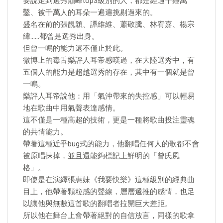
要說走到選秀巔峰top3級別的人，都是經過千錘萬
鑿、被千萬人的耳朵一遍遍挑剔過來的。
盛名在前的張靚穎、譚維維、蕭敬騰、林宥嘉、楊宗
緯……都曾是選秀出身。
但曾一鳴的能力還不僅止於此。
微博上的毒舌樂評人耳帝感嘆過，在大陸選秀中，有
五個人的能力是超越選秀的存在，其中有一個就是曾
一鳴。
樂評人耳帝說他：用「氣沖帶來的失控感」可以輕易
地在歌曲中用氣聲表達感情。
這不僅是一種高超的技術，更是一種將歌曲投注靈魂
的共情能力。
帶著這種近乎bug式的能力，他翻唱任何人的歌都不會
被原唱抹掉，並且還能夠標記上鮮明的「曾氏風
格」。
即使是在演繹張惠妹《我要快樂》這種級別的經典曲
目上，他帶著顆粒感的聲線，層層遞推的感情，也足
以讓他與無數這首歌的翻唱者拉開巨大差距。
所以他在舞台上會帶著絕對的自信放言，同樣的歌拿