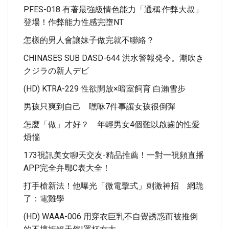
PFES-018 有著最強級情色能力「通稱:作弊大叔」
登場！作弊能力性感完墮NT
怎樣的男人會讓妹子做完就不聯絡？
CHINASES SUB DASD-644 洪水警報発令。潮吹き
クジラの新人デビ
(HD) KTRA-229 性欲開放×暗室飼育 白瀨雪步
男孩只爽到自己 嘿咻7件事讓女孩很倒彈
怎麼「做」才好？ 年輕男女4個難以啟齒的性愛
煩惱
173視訊美女聊天交友-精品推薦！一對一視頻直播
APP完全弁鄏C表大全！
打手槍新法！他曝光「微電擊式」刺激神招 網跪
了：電雞學
(HD) WAAA-006 用穿衣巨乳不自覺誘惑而被推倒