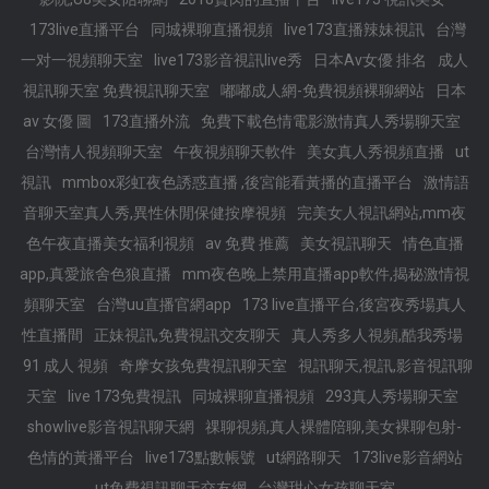
173live直播平台
同城裸聊直播視頻
live173直播辣妹視訊
台灣
一对一視頻聊天室
live173影音視訊live秀
日本Av女優 排名
成人
視訊聊天室 免費視訊聊天室
嘟嘟成人網-免費視頻裸聊網站
日本
av 女優 圖
173直播外流
免費下載色情電影激情真人秀場聊天室
台灣情人視頻聊天室
午夜視頻聊天軟件
美女真人秀視頻直播
ut
視訊
mmbox彩虹夜色誘惑直播 ,後宮能看黃播的直播平台
激情語
音聊天室真人秀,異性休閒保健按摩視頻
完美女人視訊網站,mm夜
色午夜直播美女福利視頻
av 免費 推薦
美女視訊聊天
情色直播
app,真愛旅舍色狼直播
mm夜色晚上禁用直播app軟件,揭秘激情視
頻聊天室
台灣uu直播官網app
173 live直播平台,後宮夜秀場真人
性直播間
正妹視訊,免費視訊交友聊天
真人秀多人視頻,酷我秀場
91 成人 視頻
奇摩女孩免費視訊聊天室
視訊聊天,視訊,影音視訊聊
天室
live 173免費視訊
同城裸聊直播視頻
293真人秀場聊天室
showlive影音視訊聊天網
祼聊視頻,真人裸體陪聊,美女裸聊包射-
色情的黃播平台
live173點數帳號
ut網路聊天
173live影音網站
ut免費視訊聊天交友網
台灣甜心女孩聊天室