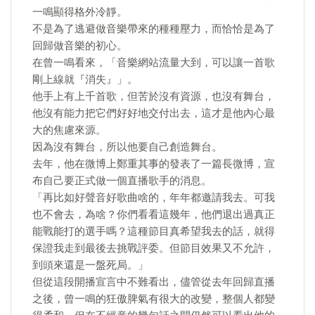
一鳴顯得格外冷靜。
不是為了逃避做音樂帶來的種種壓力，而恰恰是為了
回歸做音樂的初心。
在曾一鳴看來，「音樂網站流量大到，可以讓一首歌
剛上線就『消失』」。
他手上有上千首歌，但苦於沒有資源，也沒有舞台，
他沒有能力把它們好好地交付出去，這才是他內心最
大的焦慮來源。
因為沒有舞台，所以他要自己創造舞台。
去年，他在微博上鄭重其事的發表了一篇長微博，宣
布自己要正式做一個直播歌手的消息。
「再比如好聲音好歌曲啥的，年年都邀請我去。可我
也不會去，為啥？你們看看這幾年，他們退出過真正
能戰能打的選手嗎？這種節目真希望我去的話，就得
保證我走到最後去挑戰評委。但節目效果又不允許，
到頭來還是一盤死局。」
但從這段開播宣言中不難看出，儘管從去年回歸直播
之後，曾一鳴的狂傲脾氣有很大的改變，整個人都變