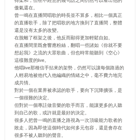
得柔和，但在不經意的幾句話之間仍然可以看出他的
傲氣還在。
曾一鳴在直播間唱歌的時長並不算多，相比一個真正
的直播歌手，除了把唱歌的地方換到了直播間，整體
還是沒有太多的改變。
在脫離了框架之後，他反而顯得更加輕鬆自如。
在直播間里既會響應粉絲，翻唱一些諸如《你就不要
想起我》之流的大眾歌曲，但也時常能聽到《空心》
這樣難度的live。
他唱live那種信手拈來的架勢，仍然可以讓每個路過的
人輕易地被他代入他編織的情緒之中，毫不費力地完
成共情。
對於一個在業界被承認的歌手，要向下沉降擴張，是
一個很難的決定。
但對於一個專註做音樂的歌手而言，能讓更多的人聽
到自己的歌，或許就是最好的決定。
很多人把曾一鳴的直播之路視為一次頂級能力歌者的
敗走，因為即使這個時代如何多元包容，還是會存在
很多不被人聽到的聲音。