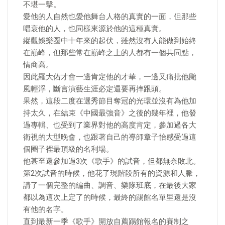
不堪一擊。
愛他的人自然也愛他舞台人格的真實的一面，但那些
唱衰他的人，也同樣來源於他的這種真實。
縱觀娛樂圈中十年來的起伏，雖然沒有人能做到始終
在巔峰，但那些常在巔峰之上的人都有一個共同點，
情商高。
因此羅大佑才會一邊肯定他的才華，一邊又痛批他颱
風輕浮，斷言演藝生涯必定還要再摔跟頭。
果然，這段二度在選秀節目奪冠的光環並沒有為他加
持太久，在結束《中國最強音》之後的幾年裡，他發
過專輯、也受到了業界對他的高度肯定，參加過各大
衛視的大型晚會，也跟著自己的導師章子怡感受過這
個圈子裡最頂級的名利場。
他甚至還參加過3次《歌手》的試音，但都無奈敗北。
第2次試音的時候，他花了現階段所有的資源和人脈，
請了一個完整的編曲、調音、樂隊班底，在最後大家
都以為這次上定了的時候，最終的踢館名單里還是沒
有他的名字。
直到最新一季《歌手》開放自薦踢館報名的賽制之