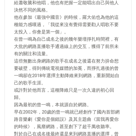
給蕭敬騰和他唱，他也有把握一定能唱出自己與他人
決然不同的風格。
他在參加《最強中國音》的時候，羅大佑也為他的這
種能力感嘆過，「我從來沒有覺得需要勸人唱歌不要
太投入，你會是第一個」。
在曾一鳴為自己成名之後的幾年樂壇掙扎時間裡，有
大批的網路直播歌手通過線上的交互，獲得了前所未
有的關注和流量。
這些無數出身網路的歌手在成名之後還在努力拚命想
要破壁，得到傳統電視媒體的加冕，而掙扎過後的曾
一鳴卻在2018年選擇主動降維來到網路，重新開始自
己的歌手生涯。
或許對於他而言，這種降維只是一次久違的初心回
歸。
因為最初的曾一鳴，本就源自於網路。
早在2002年，20歲的曾一鳴就已經創作了國內首部網
路音樂劇《愛你是個錯誤》及其主題曲《當我再愛你
的時候》，風靡網路，甚至創下了超千萬收聽率。
對於自己在成名後最終還是來到網路直播的選擇，曾