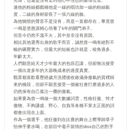
光環，也還是沒有走到他心中理想的樂壇位置。
連他的粉絲都戲稱他是一線的唱功加一線的粉絲黏
度，二線的身材卻長了一張六線的臉。
為他惋惜的聲音不是沒有，而是一直都存在，畢竟曾
一鳴是塗惠源精心培養了6年的關門弟子。
但至今仍然不溫不火，其中並非沒有原因。
相比其他選秀出身的歌手而言，誠然曾一鳴有絕對不
輸的碾壓實力，但最大的短板也許就是，稜角過多、
年齡太大。
人們願意給天才少年最大的包容忍讓，但卻無法接受
一個出道多年的大器晚成者的過度真實。
觀眾都喜歡看歷經歲月洗禮後收斂滿身傲氣的質樸歸
來的橋段，但卻不願意接受一個被社會打磨過多的人
仍然保有自己孤注一擲的傲氣。
如果要為曾一鳴做一個大數據詞雲，性格狂傲、恃才
傲物、不夠謙虛、野心、自負等各種不算太正面的詞
都會出現在上面。
作為一個選手，他狂傲到在比賽的舞台上嚮導師章子
怡伸手要水喝，在節目中毫不留情的diss自己的對手