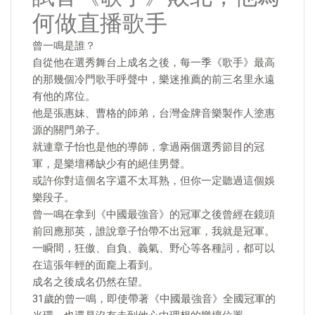
何做直播歌手
曾一鳴是誰？
自從他在選秀舞台上成名之後，每一季《歌手》最高
的那幾個冷門歌手呼聲中，樂迷推薦的前三名里永遠
有他的席位。
他是張惠妹、曹格的師弟，台灣金牌音樂製作人塗惠
源的關門弟子。
就連章子怡也是他的導師，拿過兩個選秀節目的冠
軍，是樂壇稀缺少有的絕佳男聲。
或許你對這個名字還不太耳熟，但你一定聽過這個娛
樂段子。
曾一鳴在拿到《中國最強音》的冠軍之後曾經在鏡頭
前回應那英，誰說章子怡帶不出冠軍，我就是冠軍。
一瞬間，狂傲、自負、義氣、野心等各種詞，都可以
在這張年輕的面龐上看到。
成名之後成名仍然在望。
31歲的曾一鳴，即使帶著《中國最強音》全國冠軍的