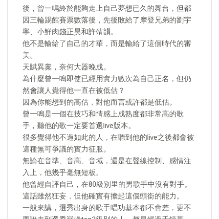
後，曾一鳴終於能夠走上自己夢想已久的舞台，但都
因三輪踢館賽票數落後，先後敗給了摩登兄弟的劉宇
寧、小鮮肉錢正昊和許靖韻。
他不是輸給了自己的才華，而是輸給了這個時代的審
美。
天賦異稟，奈何大器晚成。
為什麼曾一鳴即使已經用實力數次為自己正名，但仍
然會讓人覺得他一直在被低估？
因為你能想到的高估，對他而言或許都是低估。
曾一鳴是一個在技巧和情感上成熟度都非常高的歌
手，聽他的歌一定要首選live版本。
很多覺得他不過如此的人，在聽到他的live之後都會被
這種無可爭議的實力征服。
無論在音準、音高、音域，還是在聲線控制、感情注
入上，他幾乎毫無短板。
他曾經自評自己，在80級別里的男歌手中沒有對手。
這話雖然狂妄，但他確實有擔起這個頭銜的能力。
一般來講，選秀出身的歌手唱功基本都不會差，更不