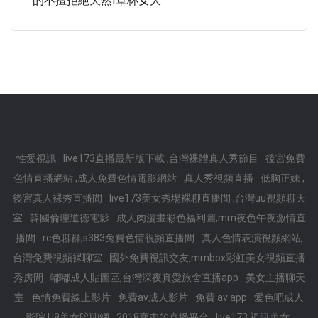
的不擅拒絕天然I罩杯女大
性愛視訊
live173直播最新版下載 ,台灣裸體真人秀節目
後宮免費
色情直播網站 ,成人免費色情電影網站
真人秀視頻直播
低胸正妹 ,
後宮真人裸秀直播間
live173美女秀場裸聊直播間 ,台灣uu視頻聊天
室
韓國倫理道德電影
成人肉漫畫彩色福利圖,mm夜色午夜激情直
播間
rc色聊群,s383兔費色情視頻直播間
真人色情表演視頻網站,
台灣免費視頻裸聊室
國外免費視訊交友,mmbox彩虹美女視頻直播
秀房間
嘟嘟成人貼圖區,台灣深夜真愛旅舍直播app
美女主播聊天
室
色情免費線上影片
免費av成人影片
免費 av app
愛色吧成人
影院,U8美女陪聊網
2018賣肉的直播平台
live173 視訊美女